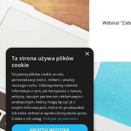
Webinar "Zabie
×
Ta strona używa plików
cookie
Używamy plików cookie w celu
personalizacji treści, reklam i analizy
naszego ruchu. Udostępniamy również
informacje o tym, jak korzystasz z naszej
witryny, naszym partnerom reklamowym i
analitycznym, którzy mogą łączyć je z
innymi informacjami, które im przekazałeś
lub które zebrali w wyniku korzystania przez
Ciebie z ich usług.
Polityka prywatności
AKCEPTUJ WSZYSTKIE