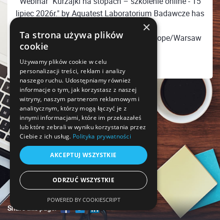
Webinar "Kurzajki na stopach – szkolenie online - 15
lipiec 2026r." by Aquatest Laboratorium Badawcze has
×
ended
Ta strona używa plików
Wednesday, July 15, 2026 09:00 PM Europe/Warsaw
cookie
Używamy plików cookie w celu
personalizacji treści, reklam i analizy
naszego ruchu. Udostępniamy również
informacje o tym, jak korzystasz z naszej
witryny, naszym partnerom reklamowym i
analitycznym, którzy mogą łączyć je z
innymi informacjami, które im przekazałeś
lub które zebrali w wyniku korzystania przez
Ciebie z ich usług.
Polityka prywatności
AKCEPTUJ WSZYSTKIE
ODRZUĆ WSZYSTKIE
POWERED BY COOKIESCRIPT
Share this page!