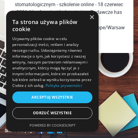
stomatologicznym - szkolenie online - 18 czerwiec
2026r." by Aquatest Laboratorium Badawcze has
×
ended
Ta strona używa plików
Thursday, June 18, 2026 09:00 PM Europe/Warsaw
cookie
Używamy plików cookie w celu
personalizacji treści, reklam i analizy
naszego ruchu. Udostępniamy również
informacje o tym, jak korzystasz z naszej
witryny, naszym partnerom reklamowym i
analitycznym, którzy mogą łączyć je z
innymi informacjami, które im przekazałeś
lub które zebrali w wyniku korzystania przez
Ciebie z ich usług.
Polityka prywatności
AKCEPTUJ WSZYSTKIE
ODRZUĆ WSZYSTKIE
POWERED BY COOKIESCRIPT
Share this page!