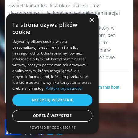
swoich kursantek. Instruktor biznesu oraz
dekontaminacji. Jej konikiem jest dekontaminacja i
×
bezpieczeństwo w salonie.
Ta strona używa plików
Dekontaminacja to szeroko pojęty temat, który w
cookie
prosty sposób pragnie przybliżyć kursantom, bez
Używamy plików cookie w celu
straszenia, bez mandatów a ze zrozumieniem.
personalizacji treści, reklam i analizy
Na co dzień prowadzi szkolenia stacjonarnie w
naszego ruchu. Udostępniamy również
Rzeszowie, gdzie prowadzi centrum szkoleniowe.
informacje o tym, jak korzystasz z naszej
witryny, naszym partnerom reklamowym i
analitycznym, którzy mogą łączyć je z
innymi informacjami, które im przekazałeś
lub które zebrali w wyniku korzystania przez
See other events from this host
Ciebie z ich usług.
Polityka prywatności
AKCEPTUJ WSZYSTKIE
ODRZUĆ WSZYSTKIE
POWERED BY COOKIESCRIPT
Share this page!